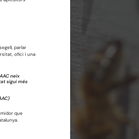
gell, parlar 
itat, ofici i una 
MAAC neix 
at sigui més 
AAAC)
umidor que 
atalunya.