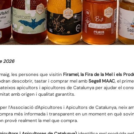
de 2026
aig, les persones que visitin 
Firamel, la Fira de la Mel i els Pr
odran descobrir, tastar i comprar mel amb 
Segell MAAC
, el prime
mateixos apicultors i apicultores de Catalunya per ajudar el con
mitat amb origen i qualitat garantits.
 per l’Associació d'Apicultores i Apicultors de Catalunya, neix a
a compra més informada i transparent en un moment en què sovint
on prové realment la mel que compra.
icultors i Apicultores de Catalunya)
 identifica mel produïda pel