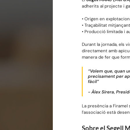
adherits al projecte i ga
• Origen en explotacions
• Traçabilitat mitjançan
• Producció limitada i
Durant la jornada, els v
directament amb apiculto
manera de fer que forma 
“Volem que, quan un
precisament per apro
fàcil” 
- Àlex Sirera, Presi
La presència a Firamel
l’associació està desen
Sobre el Segell