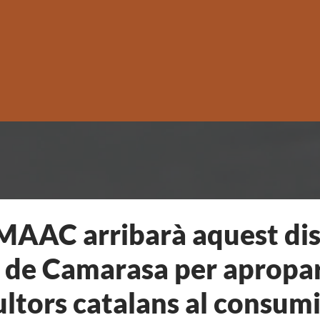
 MAAC arribarà aquest di
 de Camarasa per apropar
ultors catalans al consum