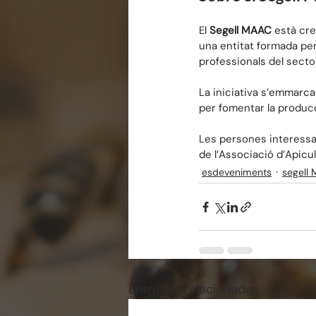
El 
Segell MAAC
 està cre
una entitat formada per
professionals del sector 
La iniciativa s’emmarca 
per fomentar la producci
Les persones interessad
de l’Associació d’Apicul
esdeveniments
segell
Entradas relacionadas