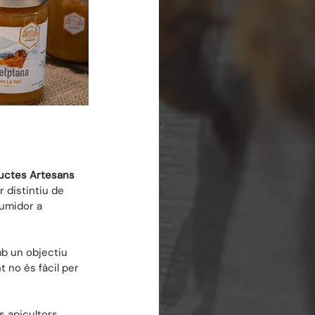
oductes Artesans 
r distintiu de 
sumidor a 
mb un objectiu 
 no és fàcil per 
s apicultors 