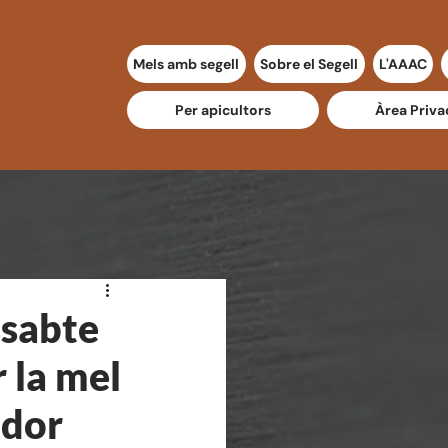
Mels amb segell
Sobre el Segell
L'AAAC
Per apicultors
Àrea Priva
ssabte
 la mel
idor