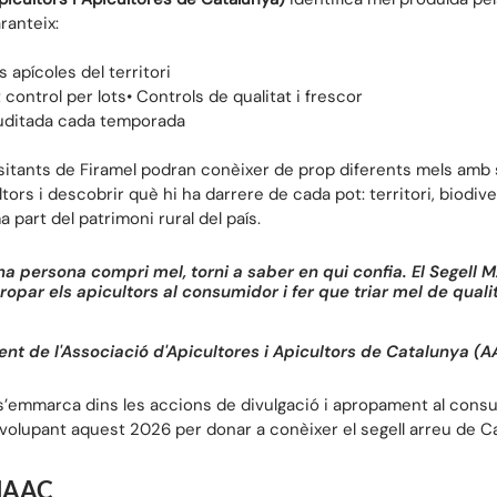
ranteix:
 apícoles del territori
t control per lots• Controls de qualitat i frescor
 auditada cada temporada
isitants de Firamel podran conèixer de prop diferents mels amb se
rs i descobrir què hi ha darrere de cada pot: territori, biodivers
part del patrimoni rural del país.
a persona compri mel, torni a saber en qui confia. El Segell 
par els apicultors al consumidor i fer que triar mel de qualit
dent de l'Associació d'Apicultores i Apicultors de Catalunya (
 s’emmarca dins les accions de divulgació i apropament al cons
volupant aquest 2026 per donar a conèixer el segell arreu de C
 MAAC