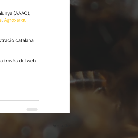
alunya (AAAC), 
s
, 
Agroxarxa,
stració catalana 
a través del web 
Ver todo