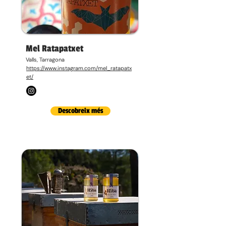
Mel Ratapatxet
Valls, Tarragona
https://www.instagram.com/mel_ratapatx
et/
Descobreix més