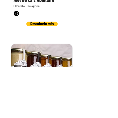
Mel de Ca L'Abellaire
El Perelló, Tarragona
Descobreix més
Mel de Cal Racó
Santa Coloma de Queralt, Tarragona
https://meldecalraco.com/