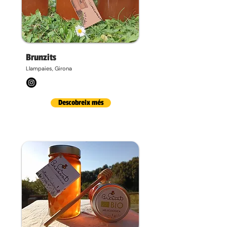
Brunzits
Llampaies, Girona
Descobreix més