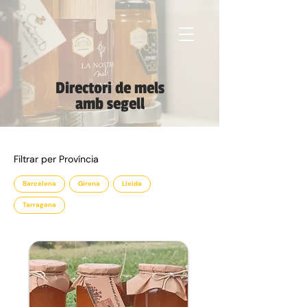
Directori de mels
amb segell
Filtrar per Província
Barcelona
Girona
Lleida
Tarragona