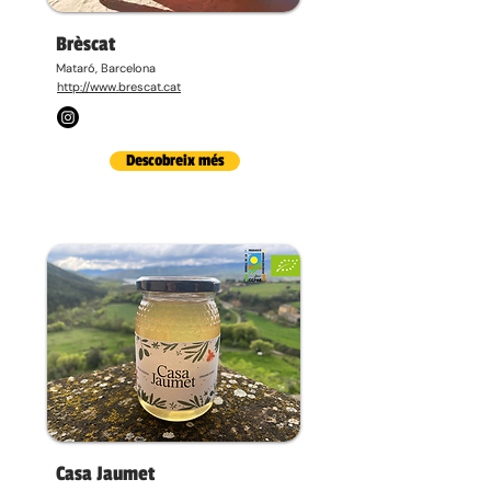
Brèscat
Mataró, Barcelona
http://www.brescat.cat
Descobreix més
Casa Jaumet