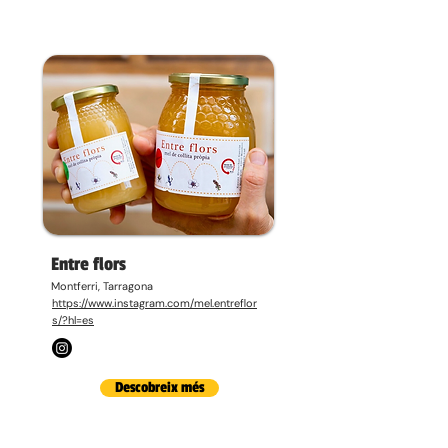
Entre flors
Montferri, Tarragona
https://www.instagram.com/mel.entreflor
s/?hl=es
Descobreix més