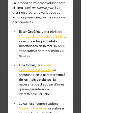
La jornada es va desenvolupar sota 
el lema 
“Mel, del rusc al plat”
 i va 
oferir un programa variat que va 
incloure ponències, tastos i accions 
participatives.
Ester Ordóñez
, veterinària de 
l’
Agrupación Apícola de Galicia
, 
va exposar les 
propietats 
beneficioses de la mel
 i la seva 
importància com a aliment viu i 
natural.
Fina Gonell
, de 
Pajuelo 
Consultores Apícolas
, va 
aprofundir en la 
caracterització 
de les mels catalanes
 i la 
necessitat de disposar d’eines 
que en garanteixin la 
identificació i el valor.
La cuinera i comunicadora 
Gessamí Caramés
 va elaborar 