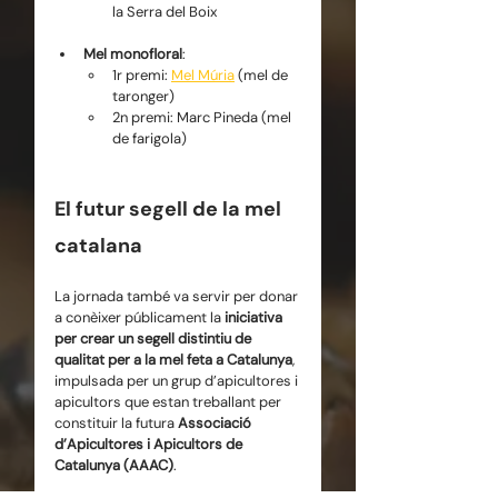
la Serra del Boix
Mel monofloral
:
1r premi: 
Mel Múria
 (mel de 
taronger)
2n premi: Marc Pineda (mel 
de farigola)
El futur segell de la mel 
catalana
La jornada també va servir per donar 
a conèixer públicament la 
iniciativa 
per crear un segell distintiu de 
qualitat per a la mel feta a Catalunya
, 
impulsada per un grup d’apicultores i 
apicultors que estan treballant per 
constituir la futura 
Associació 
d’Apicultores i Apicultors de 
Catalunya (AAAC)
.