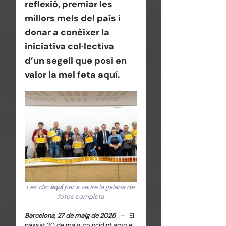
reflexió, premiar les 
millors mels del país i 
donar a conèixer la 
iniciativa col·lectiva 
d’un segell que posi en 
valor la mel feta aquí.
Fes clic 
aquí 
per a veure la galeria de 
fotos completa
Barcelona, 27 de maig de 2025   
–   
El 
passat 20 de maig, coincidint amb el 