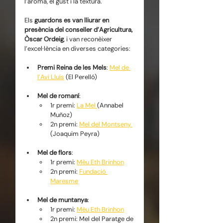
l’aroma, el gust i la textura.
Els 
guardons es van lliurar en 
presència del conseller d’Agricultura, 
Òscar Ordeig
, i van reconèixer 
l’excel·lència en diverses categories:
Premi Reina de les Mels
: 
Mel de 
l’Avi Lluís
 (El Perelló)
Mel de romaní
:
1r premi: 
La Mel 
(Annabel 
Muñoz)
2n premi: 
Mel del Montseny 
(Joaquim Peyra)
Mel de flors
:
1r premi: 
Mèu Eth Brinhon
2n premi: 
Fundació 
Maresme
Mel de muntanya
:
1r premi: 
Mèu Eth Brinhon
2n premi: Mel del Paratge de 