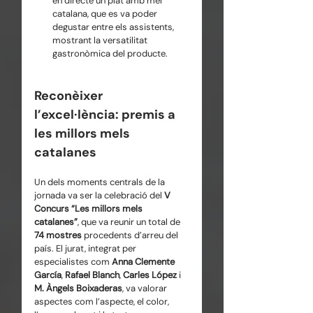
en directe un plat amb mel 
catalana, que es va poder 
degustar entre els assistents, 
mostrant la versatilitat 
gastronòmica del producte.
Reconèixer 
l’excel·lència: premis a 
les millors mels 
catalanes
Un dels moments centrals de la 
jornada va ser la celebració del 
V 
Concurs “Les millors mels 
catalanes”
, que va reunir un total de 
74 mostres
 procedents d’arreu del 
país. El jurat, integrat per 
especialistes com 
Anna Clemente 
García
, 
Rafael Blanch
, 
Carles López
 i 
M. Àngels Boixaderas
, va valorar 
aspectes com l’aspecte, el color, 